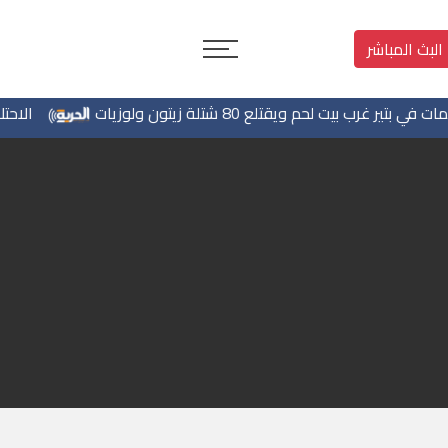
البث المباشر
الاحتلال يهدم منزلا شر
27 June, 2019
 الشاعر وتبقى القصيدة" تحت رعاية معالي