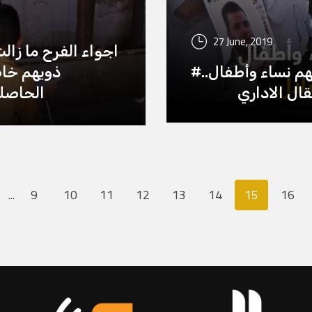
27 June, 2019
اجواء الفرح ما زال
#لاللاعتقالالاداري 450 أسيرا من بينهم نساء وأطفال..
ذويهم خاص
ال الاداري
الحاصلين ع
9
10
11
12
13
14
15
16
...