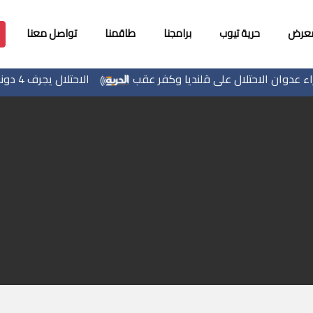
معرض
حرية تيوب
برامجنا
طاقمنا
تواصل معنا
الاحتلال يجرف 4 دونمات في بتير غرب بيت لحم ويقتلع 80 شتلة زيتون ولوزيات
ولي بعنوان عز الدين مناصرة شاعرا وناقدا "يرحل