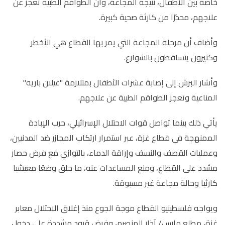
خاصة بين الأطفال، نتيجة المجاعة، وأن الطواقم الطبية تعجز عن
علاجهم، محذرًا من كارثة صحية كبيرة.
وأضاف أن مرحلة المجاعة التي يمر بها القطاع هي الأخطر
وكثيرون يتساقطون بالشوارع.
وأشار البرش إلى إصابة عشرات الأطفال بمتلازمة "غيلان باريه"
المناعية وتعجز الطواقم الطبية عن علاجهم.
يأتي ذلك بينما تواصل قوات الاحتلال الإسرائيلي، حرب الإبادة
الممنهجة في قطاع غزة، عبر استمرار ارتكاب المجازر ضد المدنيين،
وعمليات القصف والنسف وإراقة الدماء، بالتوازي مع فرض حصار
مشدد على القطاع، ومنع المساعدات عنه، ما خلق وضعًا معيشيا
كارثيا وحالة مجاعة غير مسبوقة.
ويواجه فلسطينيو القطاع موجة الجوع منذ إغلاق الاحتلال معابر
غزة، مطلع مارس/ آذار المنصرم، وفرض قيود مشددة على دخول