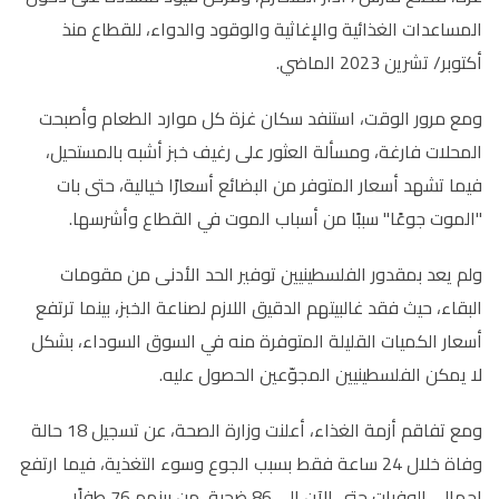
المساعدات الغذائية والإغاثية والوقود والدواء، للقطاع منذ
أكتوبر/ تشرين 2023 الماضي.
ومع مرور الوقت، استنفد سكان غزة كل موارد الطعام وأصبحت
المحلات فارغة، ومسألة العثور على رغيف خبز أشبه بالمستحيل،
فيما تشهد أسعار المتوفر من البضائع أسعارًا خيالية، حتى بات
"الموت جوعًا" سببًا من أسباب الموت في القطاع وأشرسها.
ولم يعد بمقدور الفلسطينيين توفير الحد الأدنى من مقومات
البقاء، حيث فقد غالبيتهم الدقيق اللازم لصناعة الخبز، بينما ترتفع
أسعار الكميات القليلة المتوفرة منه في السوق السوداء، بشكل
لا يمكن الفلسطينيين المجوّعين الحصول عليه.
ومع تفاقم أزمة الغذاء، أعلنت وزارة الصحة، عن تسجيل 18 حالة
وفاة خلال 24 ساعة فقط بسبب الجوع وسوء التغذية، فيما ارتفع
إجمالي الوفيات حتى الآن إلى 86 ضحية، من بينهم 76 طفلًا،