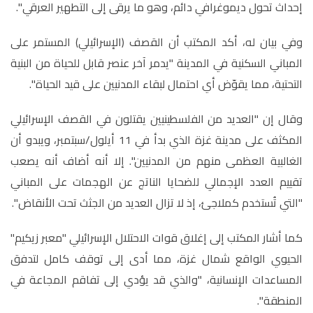
إحداث تحول ديموغرافي دائم، وهو ما يرقى إلى التطهير العرقي
"
.
وفي بيان له، أكد المكتب أن القصف (الإسرائيلي) المستمر على
المباني السكنية في المدينة "يدمر آخر عنصر قابل للحياة من البنية
التحتية، مما يقوّض أي احتمال لبقاء المدنيين على قيد الحياة
"
.
وقال إن "العديد من الفلسطينيين يقتلون في القصف الإسرائيلي
المكثف على مدينة غزة الذي بدأ في 11 أيلول/سبتمبر، ويبدو أن
الغالبية العظمى منهم من المدنيين". إلا أنه أضاف أنه يصعب
تقييم العدد الإجمالي للضحايا الناتج عن الهجمات على المباني
"التي تُستخدم كملاجئ، إذ لا تزال العديد من الجثث تحت الأنقاض
"
.
كما أشار المكتب إلى إغلاق قوات الاحتلال الإسرائيلي "معبر زيكيم"
الحيوي الواقع شمال غزة، مما أدى إلى توقف كامل لتدفق
المساعدات الإنسانية، "والذي قد يؤدي إلى تفاقم المجاعة في
المنطقة
"
.