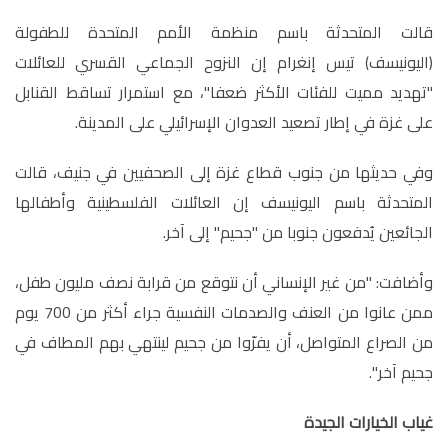
قالت المتحدثة باسم منظمة الأمم المتحدة للطفولة
(اليونيسف) تيس إنغرام إن النزوح الجماعي القسري للعائلات
"تهديد مميت للفئات الأكثر ضعفا"، مع استمرار تساقط القنابل
على غزة في إطار تصعيد العدوان الإسرائيلي على المدينة
.
وفي حديثها من جنوب قطاع غزة إلى الصحفيين في جنيف، قالت
المتحدثة باسم اليونيسف إن العائلات الفلسطينية وأطفالها
الجائعين يُدفعون جنوبا من "جحيم" إلى آخر
.
وأضافت: "من غير الإنساني أن نتوقع من قرابة نصف مليون طفل،
ممن عانوا من العنف والصدمات النفسية جراء أكثر من 700 يوم
من الصراع المتواصل، أن يفرّوا من جحيم لينتهي بهم المطاف في
جحيم آخر
"
.
غياب الخيارات الجيدة