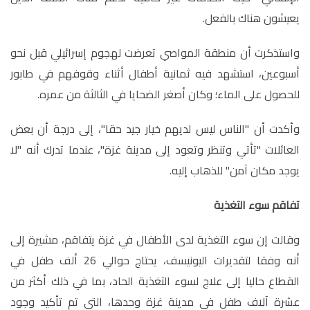
يعيشون هناك بالفعل
.
واستذكرت أن منطقة المواصي تعرضت لهجوم إسرائيلي قبل نحو
أسبوعين، استشهد فيه ثمانية أطفال أثناء وقوفهم في طابور
للحصول على الماء؛ وكان أصغر الضحايا في الثالثة من عمره
.
وأكدت أن "الناس ليس لديهم خيار جيد حقا"، إلى درجة أن بعض
العائلات "تأتي وتنظر وتعود إلى مدينة غزة"، عندما تدرك أنه "لا
يوجد مكان آمن" للذهاب إليه
.
تفاقم سوء التغذية
وقالت إن سوء التغذية لدى الأطفال في غزة يتفاقم، مشيرة إلى
أنه وفقا لتقديرات اليونيسف، يحتاج حوالي 26 ألف طفل في
القطاع حاليا إلى علاج لسوء التغذية الحاد، بما في ذلك أكثر من
عشرة آلاف طفل في مدينة غزة وحدها، التي تم تأكيد وجود