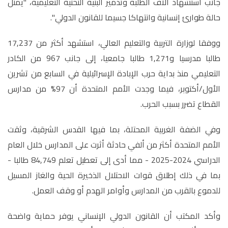
جانب استشهاد آلاف الطلبة وتدمير البنية التحتية التعليمية، "يمثل
حالة طوارئ إنسانية وانتهاكا جسيما للقانون الدولي
"
.
ووفقا لوزارة التربية والتعليم العالي، استشهد أكثر من 17,237
طالبا مدرسيا و1,271 طالبا جامعيا، إلى جانب 967 من الكادر
التعليمي منذ بداية حرب الإبادة الإسرائيلية في السابع من تشرين
الأول
/
أكتوبر، فيما وجدت الأمم المتحدة أن 97% من مدارس
القطاع تضرر بسبب الحرب.
وفي الضفة الغربية المحتلة، بما فيها القدس الشرقية، وثقت
الأمم المتحدة أكثر من ألفي حادثة أثرت على المدارس خلال العام
الدراسي 2024-2025 - مما أدى إلى تعطيل تعلم 84,749 طالبا -
بما في ذلك إطلاق قوات الاحتلال الذخيرة الحية والغاز المسيل
للدموع بالقرب من المدارس وأوامر الهدم أو وقف العمل
.
وأكد المكتب أن القانون الدولي الإنساني يوفر حماية واضحة