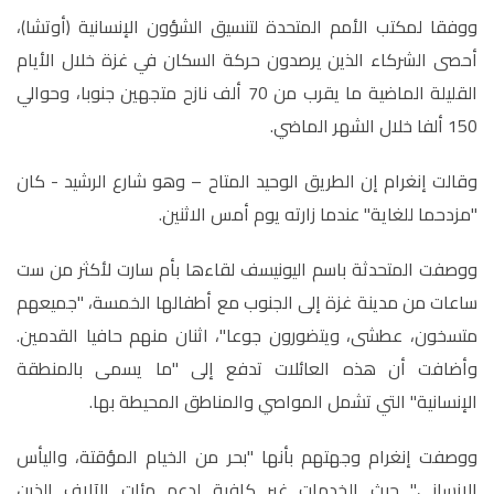
ووفقا لمكتب الأمم المتحدة لتنسيق الشؤون الإنسانية (أوتشا)،
أحصى الشركاء الذين يرصدون حركة السكان في غزة خلال الأيام
القليلة الماضية ما يقرب من 70 ألف نازح متجهين جنوبا، وحوالي
150 ألفا خلال الشهر الماضي.
وقالت إنغرام إن الطريق الوحيد المتاح – وهو شارع الرشيد - كان
"مزدحما للغاية" عندما زارته يوم أمس الاثنين
.
ووصفت المتحدثة باسم اليونيسف لقاءها بأم سارت لأكثر من ست
ساعات من مدينة غزة إلى الجنوب مع أطفالها الخمسة، "جميعهم
متسخون، عطشى، ويتضورون جوعا"، اثنان منهم حافيا القدمين.
وأضافت أن هذه العائلات تدفع إلى "ما يسمى بالمنطقة
الإنسانية" التي تشمل المواصي والمناطق المحيطة بها
.
ووصفت إنغرام وجهتهم بأنها "بحر من الخيام المؤقتة، واليأس
الإنساني" حيث الخدمات غير كافية لدعم مئات الآلاف الذين