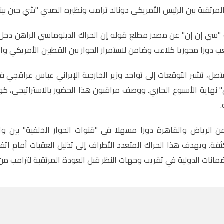
 المرتقبة بين الرئيس الأمريكي دونالد ترامب ونظيره الصيني "شي جين 
سي إن إن" عن مصدر مطلع قوله إن الحراك الدبلوماسي الراهن دخل مرحل
ب دورا محوريا كلاعب وضامن لاستمرار الحوار بين القطبين الأمريكي والإ
ل، تشير التوقعات إلى تواجد وزير الخارجية الإيراني عباس عراقجي ف
نهاية الأسبوع الجاري. ووصف مراقبون هذا الحضور بالاستراتيجي، ك
.
 الرياض والقاهرة دورا مسهلا في "قنوات الحوار الخلفية" بين
ثفة. ويهدف هذا الحراك المتعدد الأطراف إلى تذليل العقبات أمام ا
انات الدولية في تقريب وجهات النظر قبل العودة المرتقبة لترامب من 