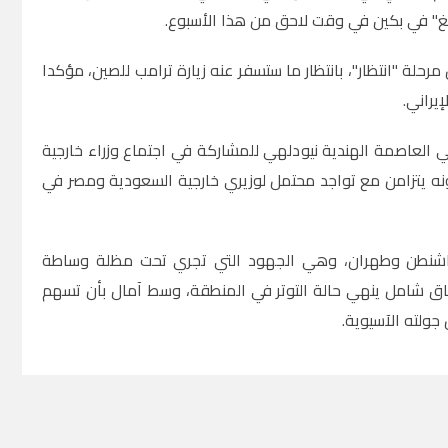
بينغ" في بكين في وقت لاحق من هذا الأسبوع.
ة "انتظار"، بانتظار ما ستسفر عنه زيارة ترامب للصين، مؤكدا
يراني.
ي العاصمة الهندية نيودلهي للمشاركة في اجتماع وزراء خارجية
ونه يتزامن مع تواجد محتمل لوزيري خارجية السعودية ومصر في
 واشنطن وطهران، وهي الجهود التي تجري تحت مظلة وساطة
تفاق شامل ينهي حالة التوتر في المنطقة، وسط آمال بأن تسهم
جولته الآسيوية.