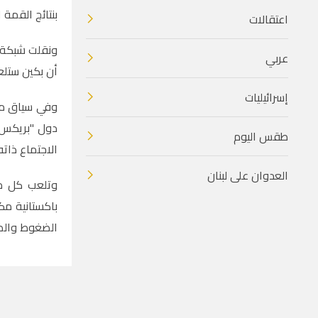
بنتائج القمة
اعتقالات
ونقلت شبكة "
عربي
أن بكين ستلع
إسرائيليات
وفي سياق متص
دول "بريكس" 
طقس اليوم
الاجتماع ذاته
العدوان على لبنان
وتلعب كل من
باكستانية مك
الضغوط والضم