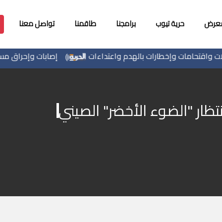
معرض
حرية تيوب
برامجنا
طاقمنا
تواصل معنا
اقتحامات وإخطارات بالهدم واعتداءات
إصابات وإحراق مساكن 
تظار "الضوء الأخضر" الصيني