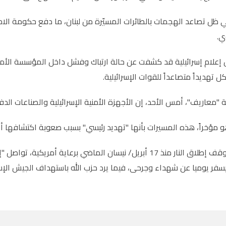
 ظل تصاعد الهجمات بالطائرات المسيّرة من لبنان، ما دفع حكومة الاح
ي.
إعلام إسرائيلية قد كشفت عن حالة ارتباك وفشل داخل المؤسسة الأمنية ا
ل تهديداً متصاعداً للقوات الإسرائيلية.
"معاريف"، أمس الأحد، إن الأجهزة الأمنية الإسرائيلية والصناعات الد
 مؤخراً، هذه المسيرات بأنها "تهديد رئيسي" بسبب صعوبة اكتشافها أ
ورغم سريان وقف إطلاق النار منذ 17 أبريل/ نيسان الماضي برعاي
سفر يوميا عن شهداء وجرحى، فيما يرد حزب الله باستهداف الجيش ال