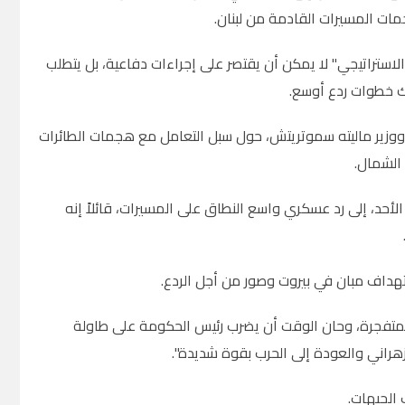
مات المسيرات القادمة من لبنان.
الاستراتيجي" لا يمكن أن يقتصر على إجراءات دفاعية، بل يتطلب
لك خطوات ردع أوسع.
 ووزير ماليته سموتريتش، حول سبل التعامل مع هجمات الطائرات
 الشمال.
أحد، إلى رد عسكري واسع النطاق على المسيرات، قائلاً إنه
تهداف مبان في بيروت وصور من أجل الردع.
ت المتفجرة، وحان الوقت أن يضرب رئيس الحكومة على طاولة
لزهراني والعودة إلى الحرب بقوة شديدة".
 الجبهات.