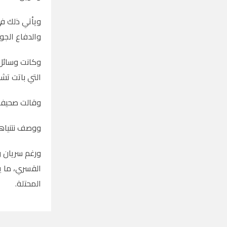
ويأتي ذلك في
والدفاع الجو
وكانت وسائل 
التي باتت تشك
وقالت صحيفة 
ووصف نتنياهو
القسري، ما ي
المحتلة.