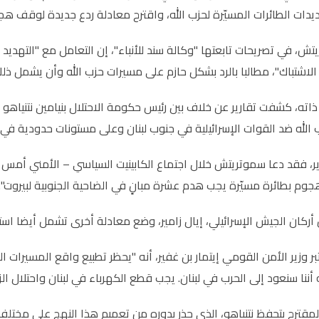
دات الطائرات المسيّرة لحزب الله، واقترح معادلة ردع جديدة لوقف هج
ش، في تصريحات تابعتها "وكالة سند للأنباء"، إن التعامل مع "التهديد 
 الاشتباك"، مطالبا بالرد بشكل حازم على مسيرات حزب الله وأن يشمل ذ
اته، كشفت تقارير عن خلاف بين رئيس حكومة الاحتلال بنيامين نتنياهو
ب الله ضد القوات الإسرائيلية في جنوب لبنان وعلى مستونات حدودية في
ير، فقد دعا سموتريتش خلال اجتماع الكابينيت السياسي – الأمني أمس ال
وم بطائرة مسيّرة يجب هدم عشرة مبانٍ في الضاحية الجنوبية لبيروت".
 أركان الجيش الإسرائيلي، إيال زامير، وضع معادلة أخرى تشمل أيضا اس
تبر وزير الأمن القومي إيتمار بن غفير، أنه "يحظر تطبيع واقع المسيرا
أننا سنعود إلى الحرب في لبنان. يجب قطع الكهرباء في لبنان واحتلال ا
مقترح بتحفظ نتنياهو، الذي حذر بدوره من تعميم هذا النهج على مختلف