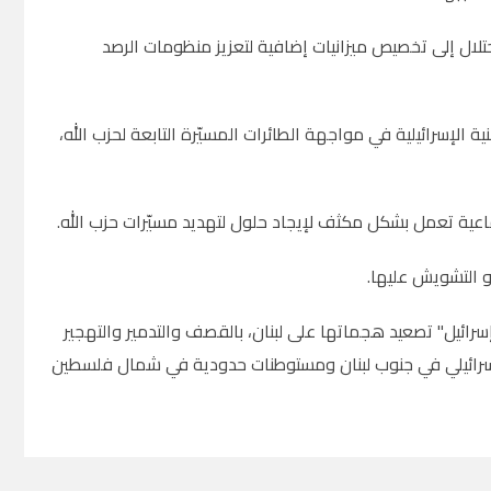
تلال إلى تخصيص ميزانيات إضافية لتعزيز منظومات الرصد
لإسرائيلية في مواجهة الطائرات المسيّرة التابعة لحزب الله،
فاعية تعمل بشكل مكثف لإيجاد حلول لتهديد مسيّرات حزب الله.
و التشويش عليها.
ة أمريكية، تواصل "إسرائيل" تصعيد هجماتها على لبنان، بالقصف والتدمير والتهجير
إسرائيلي في جنوب لبنان ومستوطنات حدودية في شمال فلسطين