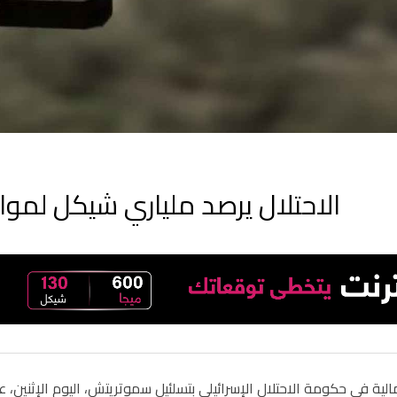
الاحتلال يرصد ملياري شيكل لموا
الية في حكومة الاحتلال الإسرائيلي بتسلئيل سموتريتش، اليوم الإثنين، 