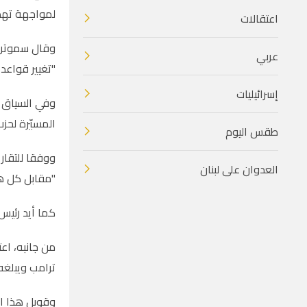
لمواجهة تهدي
اعتقالات
وقال سموتريت
عربي
"تغيير قواعد
إسرائيليات
وفي السياق ذ
المسيّرة لحز
طقس اليوم
ووفقا للتقار
العدوان على لبنان
"مقابل كل هج
كما أيد رئيس
من جانبه، اع
ترامب ويبلغه 
وقوبل هذا ال