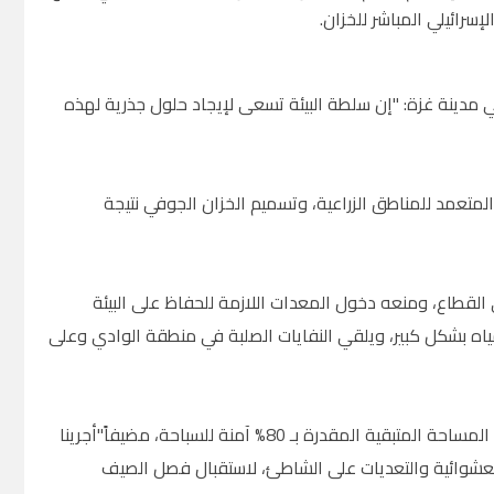
إسرائيلي المباشر للخزان.
 مدينة غزة: "إن سلطة البيئة تسعى لإيجاد حلول جذرية لهذه
لمتعمد للمناطق الزراعية، وتسميم الخزان الجوفي نتيجة
القطاع، ومنعه دخول المعدات اللازمة للحفاظ على البيئة
ه بشكل كبير، ويلقي النفايات الصلبة في منطقة الوادي وعلى
وبين إبراهيم أن 20% من مساحة شاطئ بحر غزة ملوث، ولا يمكن السباحة فيه، بينما المساحة المتبقية المقدرة بـ 80% آمنة للسباحة، مضيفاً"أجرينا
العشوائية والتعديات على الشاطئ، لاستقبال فصل الصيف