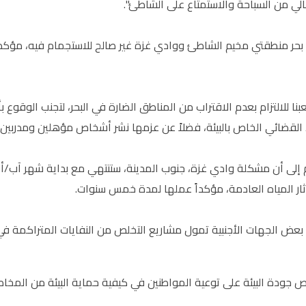
لي من السباحة والاستمتاع على الشاطئ".
 بحر منطقتي مخيم الشاطئ ووادي غزة غير صالح للاستجمام فيه، مؤكداً 
بنا للالتزام بعدم الاقتراب من المناطق الضارة في البحر، لتجنب الوقوع 
لقضائي الخاص بالبيئة، فضلاً عن عزمها نشر أشخاص مؤهلين ومدربين بيئيا
م إلى أن مشكلة وادي غزة، جنوب المدينة، ستنتهي مع بداية شهر آ
ار المياه العادمة، مؤكداً عملها لمدة خمس سنوات.
بعض الجهات الأجنبية تمول مشاريع التخلص من النفايات المتراكمة في
 جودة البيئة على توعية المواطنين في كيفية حماية البيئة من المخاطر 