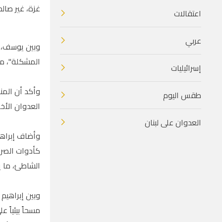
غزة، غير صالح
اعتقالات
عربي
وبين يوسف، خ
المشكلة"، من
إسرائيليات
وأكد أن المن
طقس اليوم
العدوان الأخي
العدوان على لبنان
وأضاف إبراهي
كأدوات الصرف
الشاطئ، ما يؤ
مسحاً بيئياً