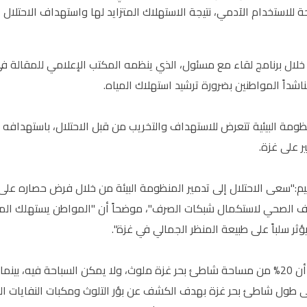
ة للاستخدام الآدمي، نتيجة الاستهلاك المتزايد لها واستهداف الاحتلال ال
لال برنامج لقاء مع مسئول، الذي ينظمه المكتب الإعلامي للمقالة في
اشداً المواطنين بضرورة ترشيد استهلاك المياه.
ظومة البيئية تتعرض للاستهداف والتخريب من قبل الاحتلال، باستهدافه ا
ر على غزة.
م:"سعى الاحتلال إلى تدمير المنظومة البيئة من خلال فرض حصاره على 
 الصحي لاستكمال شبكات الصرف"، موضحاً أن "المواطن يستهلك الميا
ثر سلباً على طبيعة المنظر الجمالي في غزة".
 على طول شاطئ بحر غزة بهدف الكشف عن بؤر التلوث ومكبات النفايات 