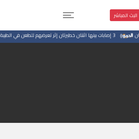
البث المباشر
3 إصابات بينها اثنتان خطيرتان إثر تعرضهم للطعن في الطيبة داخل أراضي 48