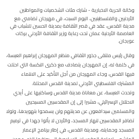
وكالة الحرية الاخبارية -
شارك مئات الشخصيات والمواطنين
الأردنيين والفلسطينيين، اليوم السبت، في مهرجان تضامني مع
مدينة القدس، عقد في قصر الثقافة بمدينة الحسين للشباب في
العاصمة الأردنية عمان تحت رعاية وزير الثقافة الأردني بركات
عويجان.
وقال رئيس ملتقى جذور الثقافي منظم المهرجان إبراهيم العيسة،
في كلمة له، إن المهرجان يتصادف مع ذكرى النكسة التي احتلت
فيها القدس، وجاء المهرجان من أجل التأكيد على الانتماء
المشترك الفلسطيني الأردني لمدينة القدس المحتلة.
وتحدث العيسة، عن معاناة مدينة القدس وساكنيها على أيدي
الاحتلال الإسرائيلي، مشيرا إلى إن المقدسيين المسيحيين
والمسلمين سيدافعون عن مدينتهم ولن يسمحوا بتهويدها، ولولا
تضافر المقدسيين لنهار المسجد، والأردن لا يألوا جهدا في ترميم
المسجد وحمايته، ومدينة القدس، في إطار برنامج الإعمار
الهاشمي لإعادة المقدسات الإسلامية إلى رونقها الذي عهدت