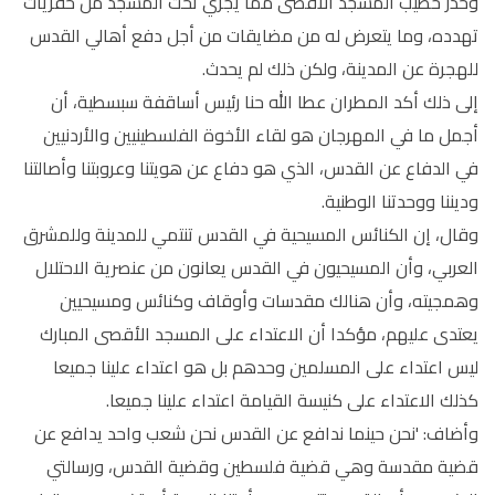
وحذر خطيب المسجد الأقصى مما يجري تحت المسجد من حفريات
تهدده، وما يتعرض له من مضايقات من أجل دفع أهالي القدس
للهجرة عن المدينة، ولكن ذلك لم يحدث.
إلى ذلك أكد المطران عطا الله حنا رئيس أساقفة سبسطية، أن
أجمل ما في المهرجان هو لقاء الأخوة الفلسطينيين والأردنيين
في الدفاع عن القدس، الذي هو دفاع عن هويتنا وعروبتنا وأصالتنا
وديننا ووحدتنا الوطنية.
وقال، إن الكنائس المسيحية في القدس تنتمي للمدينة وللمشرق
العربي، وأن المسيحيون في القدس يعانون من عنصرية الاحتلال
وهمجيته، وأن هنالك مقدسات وأوقاف وكنائس ومسيحيين
يعتدى عليهم، مؤكدا أن الاعتداء على المسجد الأقصى المبارك
ليس اعتداء على المسلمين وحدهم بل هو اعتداء علينا جميعا
كذلك الاعتداء على كنيسة القيامة اعتداء علينا جميعا.
وأضاف: 'نحن حينما ندافع عن القدس نحن شعب واحد يدافع عن
قضية مقدسة وهي قضية فلسطين وقضية القدس، ورسالتي