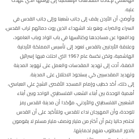
عليه.
وأوضح، أن الأردن يقف إلى جانب شعبنا وإلى جانب القدس في
السراء والضراء، وهو بلد الشهداء الذين روت دمائهم تراب القدس،
ودافعوا عن مساجدها وكنائسها في باب الواد وباب العامود،
وعلاقة الأردنيين بالقدس تعود إلى تأسيس المملكة الأردنية
الهاشمية، ولكن نكسة عام 1967 التي احتلت فيها إسرائيل
الضفة، أدت إلى تهديد المقدسات والعمل على تهويد المدينة
وتهديد المقدسيين كي يستحوذ الاحتلال على المدينة.
إلى ذلك، أكد خطيب وإمام المسجد الأقصى الشيخ علي العباسي،
أهمية الوحدة بين أبناء الشعب الفلسطيني الواحد وبين أبناء
الشعبين الفلسطيني والأردني، مؤكدا أن مدينة القدس رمز
للوحدة، وأن المهرجان نداء للقدس، وللتأكيد على أن القدس
تحتضر حاليا رغم أن أكثر من مليار ونصف مليار مسلم لا يقومون
بالدور المطلوب منهم لحمايتها.