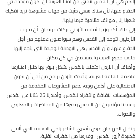
إليكم هي أن القدس تتمنى من أمتنا العربية أن تكون موحدة في
الدفاع عنها، لأن هناك سعي حثيث من جهات مشبوهة تريد تفكيك
شعبنا إلى طوائف متناحرة فيما بينها'.
إلى ذلك، أكد وزير الثقافة الأردني بركات عويجان، أن قلوب
الأردنيين تتوجه إلى القدس وهم سيواصلون عملهم من أجل
الدفاع عنها، وأن القدس هي البوصلة الوحيدة التي يتجه إليها
قلوب جميع العرب والمسلمين في كل مكان.
وأضاف أن الأردن احتفلت بالقدس بشكل يليق بها خلال اعتبارها
عاصمة للثقافة العربية، وأعدت الأردن برامج من أجل أن تكون
الاحتفالية على أكمل وجه، لدعم المشروعات المقدمة من
المؤسسات الثقافة والأفراد للقدس، وأصدرنا 25 كتابا عن القدس
وعقدنا مؤتمرين عن القدس وغيرها من المحاضرات والمعارض
والندوات.
وتخلل المهرجان عرض شعري للشاعر رامي اليوسف الذي ألقى
قصيدة 'أزور القدس'، وغيرها من الفقرات الفنية.