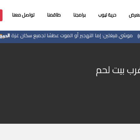
معرض
حرية تيوب
برامجنا
طاقمنا
تواصل معنا
 فيغلين: إما التهجير أو الموت عطشا لجميع سكان غزة
الصحة في غز
غرب بيت لحم