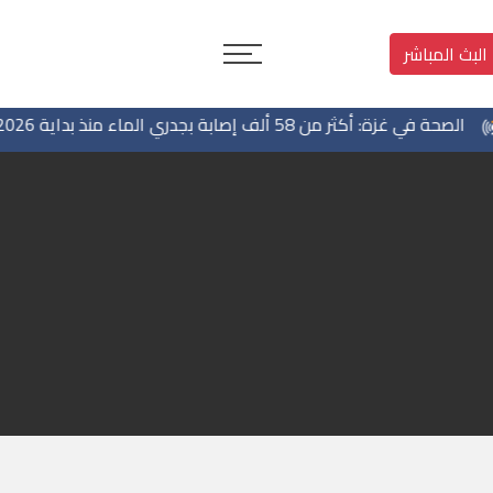
البث المباشر
ة: أكثر من 58 ألف إصابة بجدري الماء منذ بداية 2026 وتحذير من تفشٍ وبائي