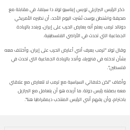
ذكر الرئيس البرازيلي ⁠لويس إيناسيو ⁠لولا دا سيلفا، في مقابلة مع
صحيفة واشنطن بوست ⁠نُشرت اليوم الأحد، أن نظيره الأمريكي
دونالد ترمب يعلم ⁠أنه يعارض الحرب على إيران، ويندد بالإبادة
الجماعية التي تحدث في الأراضي الفلسطينية.
وقال لولا "ترمب يعرف أنني أعارض الحرب على إيران، وأختلف معه
بشأن تدخله ⁠في فنزويلا، وأندد بالإبادة الجماعية التي ⁠تحدث في
فلسطين".
وأضاف "لكن خلافاتي ⁠السياسية مع ترمب لا تتعارض مع علاقتي
معه بصفته رئيس دولة. ما أريده ‌هو أن يتعامل مع البرازيل
باحترام، وأن يفهم أنني الرئيس ‌المنتخب ‌ديمقراطيا هنا".