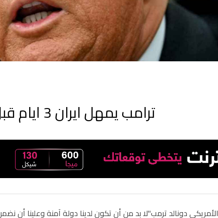
ترامب يمهل ايران 3 ايام قبل استئناف الحرب
لأمريكي دونالد ترمب"لا بد من أن تكون لدينا دولة آمنة وعلينا أن نضمن