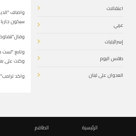
اعتقالات
واضاف "الديم
سيكون جاريا ح
عربي
وقال"نتفاوض 
إسرائيليات
وتابع "لست م
طقس اليوم
وكنت على بعد
العدوان على لبنان
واكد ترامب"س
الرئيسية
الطاقم