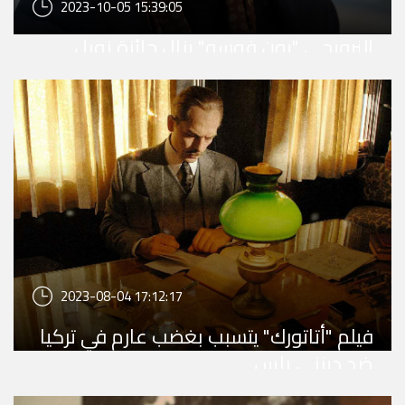
2023-10-05 15:39:05
النرويجي "يون فوسه" ينال جائزة نوبل
للآداب للمسرحي
2023-08-04 17:12:17
فيلم "أتاتورك" يتسبب بغضب عارم في تركيا
ضد ديزني بلس